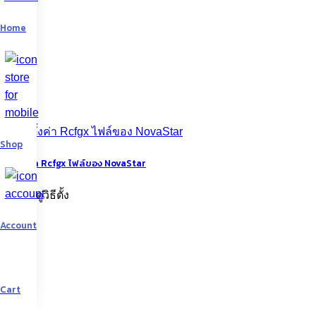
Home
Shop
วิธีตั้งค่า Rcfgx ไฟล์ของ NovaStar
เรามาดูวิธีตั้ง
02
Account
มิ.ย.
Cart