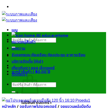
ข้าม
ไป
ยัง
เนื้อหา
เมนู
Home
ค้นหา:
หมวดหมู่สินค้า
บทความ
รับออกแบบ ห้องเรียน ห้องประชุม อาคารเรียน
บริการติดตั้ง ให้เช่า
เกี่ยวกับเรา ออล เอ็ดดูแคร์
ตะกร้าสินค้า /
฿
0.00
0
ติดต่อเรา
ค้นหา:
ไม่มีสินค้าในตะกร้า
หน้าหลัก
/
จอรับภาพโปรเจคเตอร์
/
จอแขวนผนังมือดึง