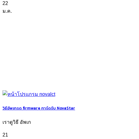
22
ม.ค.
วิธีอัพเกรด firmware การ์ดรับ NovaStar
เราดูวิธี อัพเก
21