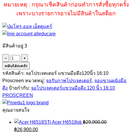
หมายเหตุ : กรุณาเช็คสินค้าก่อนทำการสั่งซื้อทุกครั้ง
เพราะบางรายการอาจไม่มีสินค้าในสต็อก
มีสินค้าอยู่ 3
จำนวน
จอ
หยิบใส่ตะกร้า
โปรเจคเตอร์
รหัสสินค้า:
จอโปรเจคเตอร์ แขวนมือดึง120นิ้ว 16:10
แขวน
Proscreen
หมวดหมู่:
จอรับภาพโปรเจคเตอร์
,
จอแขวนผนังมือ
มือ
ดึง
ป้ายกำกับ:
จอโปรเจคเตอร์แขวนมือดึง 120 นิ้ว 16:10
ดึง
PROSCREEN
120
นิ้ว
คุณอาจสนใจ
16:10
Acer H6518sti
฿
29,900.00
Proedu1
Original
Current
฿
26,900.00
ชิ้น