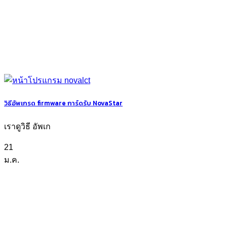
วิธีอัพเกรด firmware การ์ดรับ NovaStar
เราดูวิธี อัพเก
21
ม.ค.