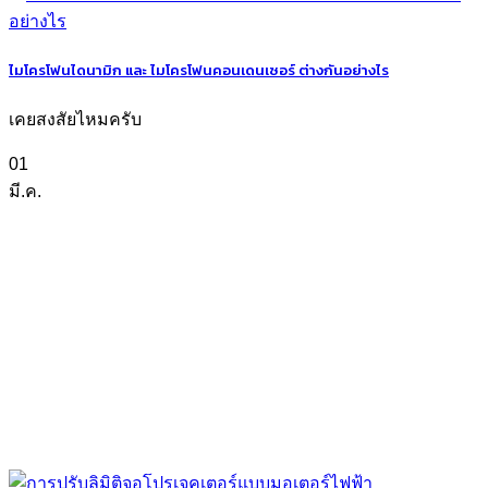
ไมโครโฟนไดนามิก และ ไมโครโฟนคอนเดนเซอร์ ต่างกันอย่างไร
เคยสงสัยไหมครับ
01
มี.ค.