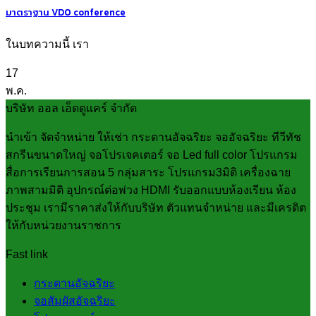
มาตราฐาน VDO conference
ในบทความนี้ เรา
17
พ.ค.
บริษัท ออล เอ็ดดูแคร์ จำกัด
นำเข้า จัดจำหน่าย ให้เช่า กระดานอัจฉริยะ จออัจฉริยะ ทีวีทัช
สกรีนขนาดใหญ่ จอโปรเจคเตอร์ จอ Led full color โปรแกรม
สื่อการเรียนการสอน 5 กลุ่มสาระ โปรแกรม3มิติ เครื่องฉาย
ภาพสามมิติ อุปกรณ์ต่อพ่วง HDMI รับออกแบบห้องเรียน ห้อง
ประชุม เรามีราคาส่งให้กับบริษัท ตัวแทนจำหน่าย และมีเครดิต
ให้กับหน่วยงานราชการ
Fast link
กระดานอัจฉริยะ
จอสัมผัสอัจฉริยะ