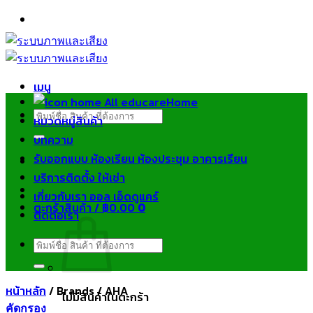
ข้าม
ไป
ยัง
เนื้อหา
เมนู
Home
ค้นหา:
หมวดหมู่สินค้า
บทความ
รับออกแบบ ห้องเรียน ห้องประชุม อาคารเรียน
บริการติดตั้ง ให้เช่า
เกี่ยวกับเรา ออล เอ็ดดูแคร์
ตะกร้าสินค้า /
฿
0.00
0
ติดต่อเรา
ค้นหา:
หน้าหลัก
/
Brands
/
AHA
ไม่มีสินค้าในตะกร้า
คัดกรอง