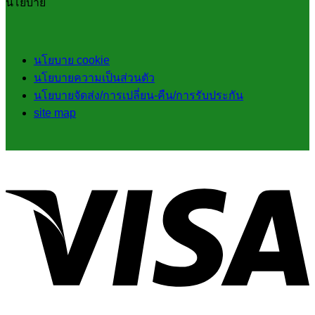
นโยบาย
นโยบาย cookie
นโยบายความเป็นส่วนตัว
นโยบายจัดส่ง/การเปลี่ยน-คืน/การรับประกัน
site map
V