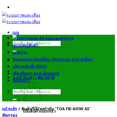
ข้าม
ไป
ยัง
เนื้อหา
เมนู
Home
ค้นหา:
หมวดหมู่สินค้า
บทความ
รับออกแบบ ห้องเรียน ห้องประชุม อาคารเรียน
บริการติดตั้ง ให้เช่า
เกี่ยวกับเรา ออล เอ็ดดูแคร์
ตะกร้าสินค้า /
฿
0.00
0
ติดต่อเรา
ค้นหา:
หน้าหลัก
/
สินค้าที่มีป้ายกำกับ “TOA FB-601W AS”
ไม่มีสินค้าในตะกร้า
คัดกรอง