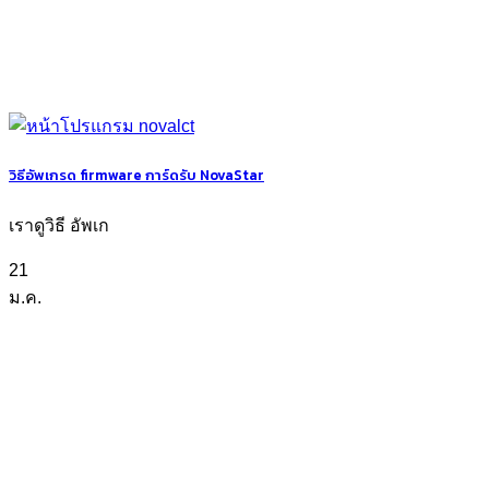
วิธีอัพเกรด firmware การ์ดรับ NovaStar
เราดูวิธี อัพเก
21
ม.ค.