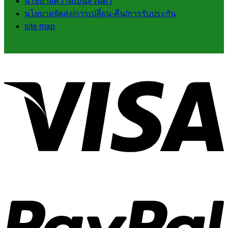
นโยบายความเป็นส่วนตัว
นโยบายจัดส่ง/การเปลี่ยน-คืน/การรับประกัน
site map
V
P