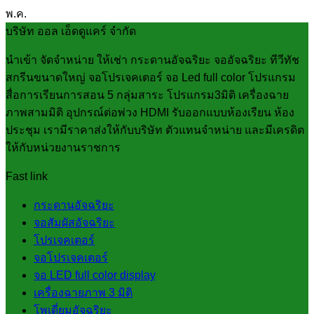
พ.ค.
บริษัท ออล เอ็ดดูแคร์ จำกัด
นำเข้า จัดจำหน่าย ให้เช่า กระดานอัจฉริยะ จออัจฉริยะ ทีวีทัช
สกรีนขนาดใหญ่ จอโปรเจคเตอร์ จอ Led full color โปรแกรม
สื่อการเรียนการสอน 5 กลุ่มสาระ โปรแกรม3มิติ เครื่องฉาย
ภาพสามมิติ อุปกรณ์ต่อพ่วง HDMI รับออกแบบห้องเรียน ห้อง
ประชุม เรามีราคาส่งให้กับบริษัท ตัวแทนจำหน่าย และมีเครดิต
ให้กับหน่วยงานราชการ
Fast link
กระดานอัจฉริยะ
จอสัมผัสอัจฉริยะ
โปรเจคเตอร์
จอโปรเจคเตอร์
จอ LED full color display
เครื่องฉายภาพ 3 มิติ
โพเดี่ยมอัจฉริยะ