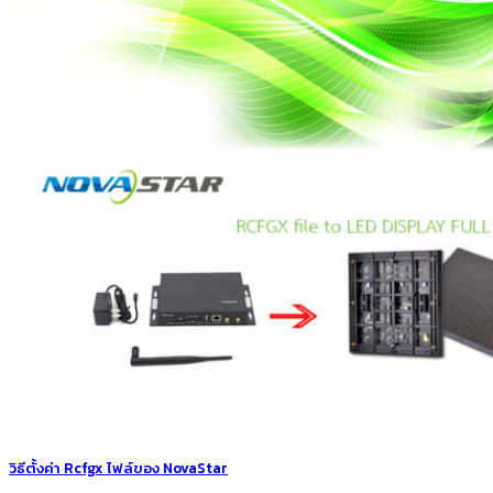
วิธีตั้งค่า Rcfgx ไฟล์ของ NovaStar