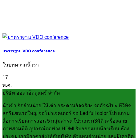
มาตราฐาน VDO conference
ในบทความนี้ เรา
17
พ.ค.
บริษัท ออล เอ็ดดูแคร์ จำกัด
นำเข้า จัดจำหน่าย ให้เช่า กระดานอัจฉริยะ จออัจฉริยะ ทีวีทัช
สกรีนขนาดใหญ่ จอโปรเจคเตอร์ จอ Led full color โปรแกรม
สื่อการเรียนการสอน 5 กลุ่มสาระ โปรแกรม3มิติ เครื่องฉาย
ภาพสามมิติ อุปกรณ์ต่อพ่วง HDMI รับออกแบบห้องเรียน ห้อง
ประชุม เรามีราคาส่งให้กับบริษัท ตัวแทนจำหน่าย และมีเครดิต