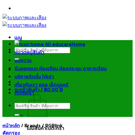
ข้าม
ไป
ยัง
เนื้อหา
เมนู
Home
ค้นหา:
หมวดหมู่สินค้า
บทความ
รับออกแบบ ห้องเรียน ห้องประชุม อาคารเรียน
บริการติดตั้ง ให้เช่า
เกี่ยวกับเรา ออล เอ็ดดูแคร์
ตะกร้าสินค้า /
฿
0.00
0
ติดต่อเรา
ค้นหา:
หน้าหลัก
/
Brands
/
RGBlink
ไม่มีสินค้าในตะกร้า
คัดกรอง