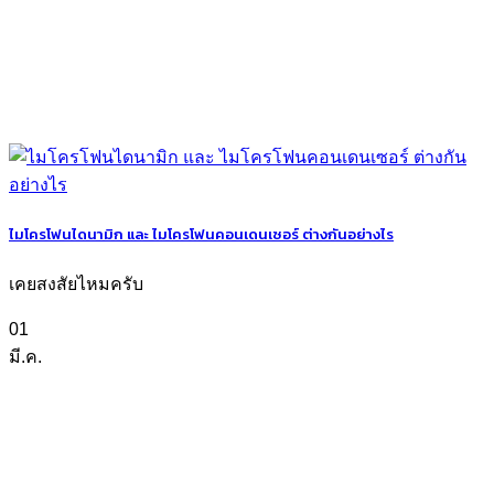
ไมโครโฟนไดนามิก และ ไมโครโฟนคอนเดนเซอร์ ต่างกันอย่างไร
เคยสงสัยไหมครับ
01
มี.ค.