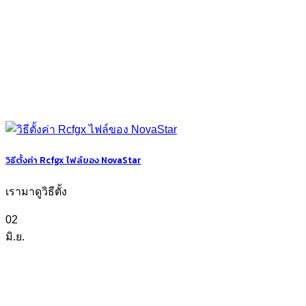
วิธีตั้งค่า Rcfgx ไฟล์ของ NovaStar
เรามาดูวิธีตั้ง
02
มิ.ย.