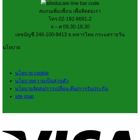
สแกนเพิ่มเพื่อน เพื่อติดต่อเรา
โทร.02-192-6691-2
จ – ศ 09.30-18.30
เลขบัญชี 246-100-9413 ธ.ทหารไทย กระแสรายวัน
นโยบาย
นโยบาย cookie
นโยบายความเป็นส่วนตัว
นโยบายจัดส่ง/การเปลี่ยน-คืน/การรับประกัน
site map
V