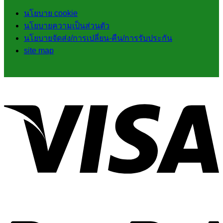
นโยบาย cookie
นโยบายความเป็นส่วนตัว
นโยบายจัดส่ง/การเปลี่ยน-คืน/การรับประกัน
site map
V
P