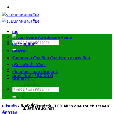
ข้าม
ไป
ยัง
เนื้อหา
เมนู
Home
ค้นหา:
หมวดหมู่สินค้า
บทความ
รับออกแบบ ห้องเรียน ห้องประชุม อาคารเรียน
บริการติดตั้ง ให้เช่า
เกี่ยวกับเรา ออล เอ็ดดูแคร์
ตะกร้าสินค้า /
฿
0.00
0
ติดต่อเรา
ค้นหา:
หน้าหลัก
/
สินค้าที่มีป้ายกำกับ “LED All in one touch screen”
ไม่มีสินค้าในตะกร้า
คัดกรอง