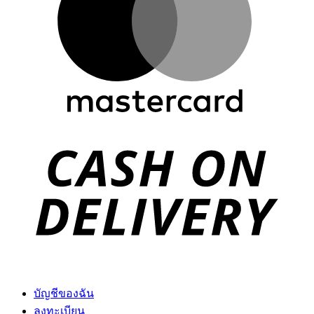
D
บัญชีของฉัน
ลงทะเบียน