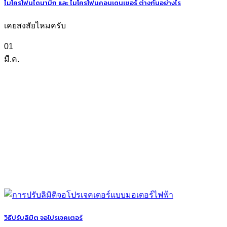
ไมโครโฟนไดนามิก และ ไมโครโฟนคอนเดนเซอร์ ต่างกันอย่างไร
เคยสงสัยไหมครับ
01
มี.ค.
วิธีปรับลิมิต จอโปรเจคเตอร์