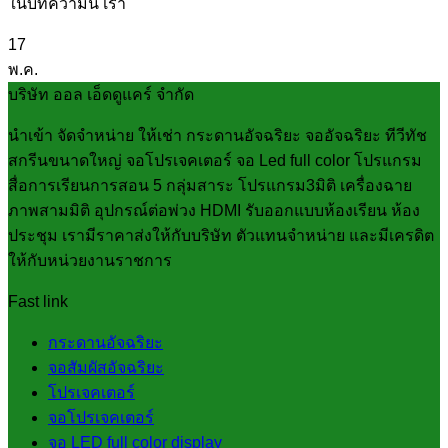
ในบทความนี้ เรา
17
พ.ค.
บริษัท ออล เอ็ดดูแคร์ จำกัด
นำเข้า จัดจำหน่าย ให้เช่า กระดานอัจฉริยะ จออัจฉริยะ ทีวีทัช
สกรีนขนาดใหญ่ จอโปรเจคเตอร์ จอ Led full color โปรแกรม
สื่อการเรียนการสอน 5 กลุ่มสาระ โปรแกรม3มิติ เครื่องฉาย
ภาพสามมิติ อุปกรณ์ต่อพ่วง HDMI รับออกแบบห้องเรียน ห้อง
ประชุม เรามีราคาส่งให้กับบริษัท ตัวแทนจำหน่าย และมีเครดิต
ให้กับหน่วยงานราชการ
Fast link
กระดานอัจฉริยะ
จอสัมผัสอัจฉริยะ
โปรเจคเตอร์
จอโปรเจคเตอร์
จอ LED full color display