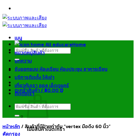
ข้าม
ไป
ยัง
เนื้อหา
เมนู
Home
ค้นหา:
หมวดหมู่สินค้า
บทความ
รับออกแบบ ห้องเรียน ห้องประชุม อาคารเรียน
บริการติดตั้ง ให้เช่า
เกี่ยวกับเรา ออล เอ็ดดูแคร์
ตะกร้าสินค้า /
฿
0.00
0
ติดต่อเรา
ค้นหา:
หน้าหลัก
/
สินค้าที่มีป้ายกำกับ “vertex มือดึง 60 นิ้ว”
ไม่มีสินค้าในตะกร้า
คัดกรอง