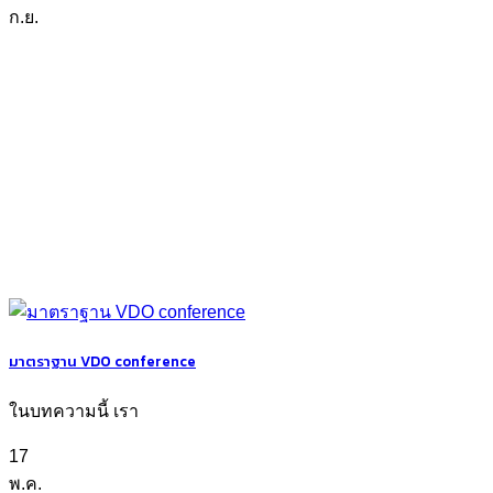
ก.ย.
มาตราฐาน VDO conference
ในบทความนี้ เรา
17
พ.ค.