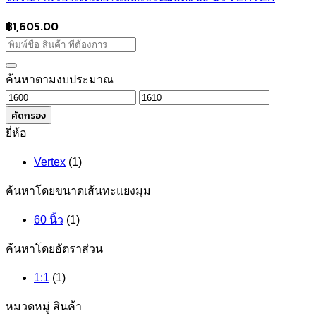
฿
1,605.00
ค้นหาตามงบประมาณ
ราคา
ราคา
ต่ำ
สูงสุด
คัดกรอง
สุด
ยี่ห้อ
Vertex
(1)
ค้นหาโดยขนาดเส้นทะแยงมุม
60 นิ้ว
(1)
ค้นหาโดยอัตราส่วน
1:1
(1)
หมวดหมู่ สินค้า