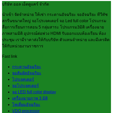
บริษัท ออล เอ็ดดูแคร์ จำกัด
นำเข้า จัดจำหน่าย ให้เช่า กระดานอัจฉริยะ จออัจฉริยะ ทีวีทัช
สกรีนขนาดใหญ่ จอโปรเจคเตอร์ จอ Led full color โปรแกรม
สื่อการเรียนการสอน 5 กลุ่มสาระ โปรแกรม3มิติ เครื่องฉาย
ภาพสามมิติ อุปกรณ์ต่อพ่วง HDMI รับออกแบบห้องเรียน ห้อง
ประชุม เรามีราคาส่งให้กับบริษัท ตัวแทนจำหน่าย และมีเครดิต
ให้กับหน่วยงานราชการ
Fast link
กระดานอัจฉริยะ
จอสัมผัสอัจฉริยะ
โปรเจคเตอร์
จอโปรเจคเตอร์
จอ LED full color display
เครื่องฉายภาพ 3 มิติ
โพเดี่ยมอัจฉริยะ
VDO processor