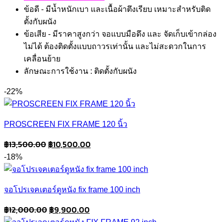
ข้อดี - มีน้ำหนักเบา และเนื้อผ้าตึงเรียบ เหมาะสำหรับติด
ตั้งกับผนัง
ข้อเสีย - มีราคาสูงกว่า จอแบบมือดึง และ จัดเก็บเข้ากล่อง
ไม่ได้ ต้องติดตั้งแบบถาวรเท่านั้น และไม่สะดวกในการ
เคลื่อนย้าย
ลักษณะการใช้งาน : ติดตั้งกับผนัง
-22%
PROSCREEN FIX FRAME 120 นิ้ว
Original
Current
฿
13,500.00
฿
10,500.00
price
price
-18%
was:
is:
฿13,500.00.
฿10,500.00.
จอโปรเจคเตอร์ดูหนัง fix frame 100 inch
Original
Current
฿
12,000.00
฿
9,900.00
price
price