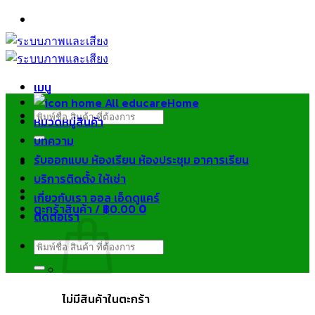
ข้าม
ไป
ยัง
เนื้อหา
เมนู
Home
ค้นหา:
หมวดหมู่สินค้า
บทความ
รับออกแบบ ห้องเรียน ห้องประชุม อาคารเรียน
บริการติดตั้ง ให้เช่า
เกี่ยวกับเรา ออล เอ็ดดูแคร์
ตะกร้าสินค้า /
฿
0.00
0
ติดต่อเรา
ค้นหา:
ไม่มีสินค้าในตะกร้า