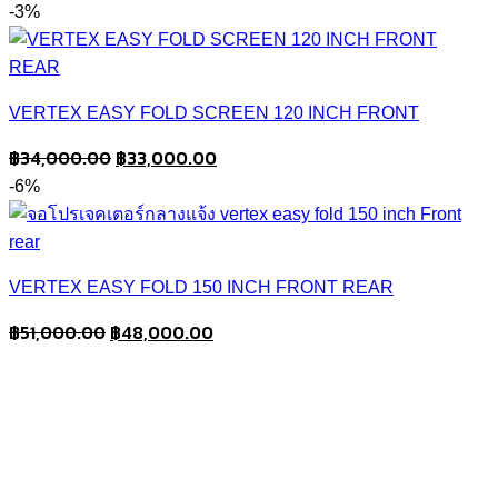
price
price
-3%
was:
is:
฿58,000.00.
฿55,000.00.
VERTEX EASY FOLD SCREEN 120 INCH FRONT
Original
Current
฿
34,000.00
฿
33,000.00
price
price
-6%
was:
is:
฿34,000.00.
฿33,000.00.
VERTEX EASY FOLD 150 INCH FRONT REAR
Original
Current
฿
51,000.00
฿
48,000.00
price
price
was:
is:
฿51,000.00.
฿48,000.00.