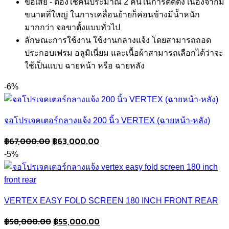
ข้อเสีย - ต้องใช้คนประมาณ 2 คนในการติดตั้ง เนื่องจากมี
ขนาดที่ใหญ่ ในการเคลื่อนย้ายก็ค่อนข้างมีน้ำหนัก
มากกว่า จอขาตั้งแบบทั่วไป
ลักษณะการใช้งาน ใช้งานกลางแจ้ง โดยสามารถถอด
ประกอบเฟรม อลูมิเนี่ยม และเนื้อผ้าสามารถเลือกได้ว่าจะ
ใช้เป็นแบบ ฉายหน้า หรือ ฉายหลัง
-6%
จอโปรเจคเตอร์กลางแจ้ง 200 นิ้ว VERTEX (ฉายหน้า-หลัง)
Original
Current
฿
67,000.00
฿
63,000.00
price
price
-5%
was:
is:
฿67,000.00.
฿63,000.00.
VERTEX EASY FOLD SCREEN 180 INCH FRONT REAR
Original
Current
฿
58,000.00
฿
55,000.00