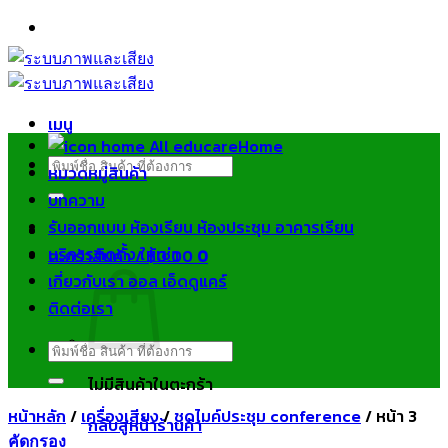
ข้าม
ไป
ยัง
เนื้อหา
เมนู
Home
ค้นหา:
หมวดหมู่สินค้า
บทความ
รับออกแบบ ห้องเรียน ห้องประชุม อาคารเรียน
บริการติดตั้ง ให้เช่า
ตะกร้าสินค้า /
฿
0.00
0
เกี่ยวกับเรา ออล เอ็ดดูแคร์
ติดต่อเรา
ค้นหา:
ไม่มีสินค้าในตะกร้า
หน้าหลัก
/
เครื่องเสียง
/
ชุดไมค์ประชุม conference
/
หน้า 3
กลับสู่หน้าร้านค้า
คัดกรอง