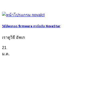
วิธีอัพเกรด firmware การ์ดรับ NovaStar
เราดูวิธี อัพเก
21
ม.ค.