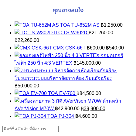
คุณอาจสนใจ
TOA TU-652M AS
฿
1,250.00
ITC TS-W302D
฿
21,260.00
–
Price
฿
22,260.00
range:
Original
Curre
CMX CSK-66T
฿
600.00
฿
540.00
฿21,260.00
price
price
จอมอเตอร์
through
was:
is:
ไฟฟ้า 250 นิ้ว 4:3 VERTEX
฿
145,000.00
฿22,260.00
฿600.00.
฿540.
โปรแกรมระบบบริหารจัดการห้องเรียนอัจฉริยะ
฿
50,000.00
TOA EV-700
฿
84,500.00
Original
Current
AVerVision M70W
฿
42,900.00
฿
39,900.00
price
price
TOA PJ-304
฿
4,600.00
was:
is:
฿42,900.00.
฿39,900.00.