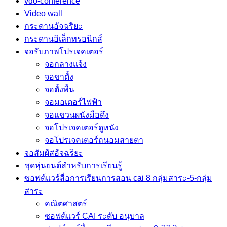
vdo-conference
Video wall
กระดานอัจฉริยะ
กระดานอิเล็กทรอนิกส์
จอรับภาพโปรเจคเตอร์
จอกลางแจ้ง
จอขาตั้ง
จอตั้งพื้น
จอมอเตอร์ไฟฟ้า
จอแขวนผนังมือดึง
จอโปรเจคเตอร์ดูหนัง
จอโปรเจคเตอร์ถนอมสายตา
จอสัมผัสอัจฉริยะ
ชุดหุ่นยนต์สำหรับการเรียนรู้
ซอฟต์แวร์สื่อการเรียนการสอน cai 8 กลุ่มสาระ-5-กลุ่ม
สาระ
คณิตศาสตร์
ซอฟต์แวร์ CAI ระดับ อนุบาล